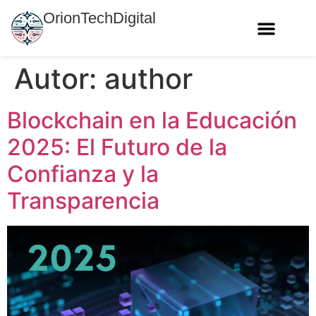
OrionTechDigital
Autor:
author
Blockchain en la Educación
2025: El Futuro de la
Confianza y la
Transparencia