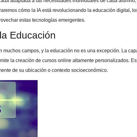
zada
adaptada a las necesidades individuales de cada alumno, 
loraremos cómo la IA está revolucionando la
educación digital
, l
provechar estas tecnologías emergentes.
 la Educación
en muchos campos, y la educación no es una excepción. La cap
rmite la creación de
cursos online
altamente personalizados. Es
mente de su ubicación o contexto socioeconómico.