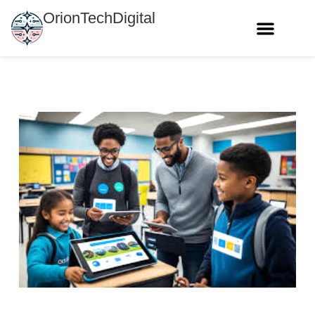
OrionTechDigital