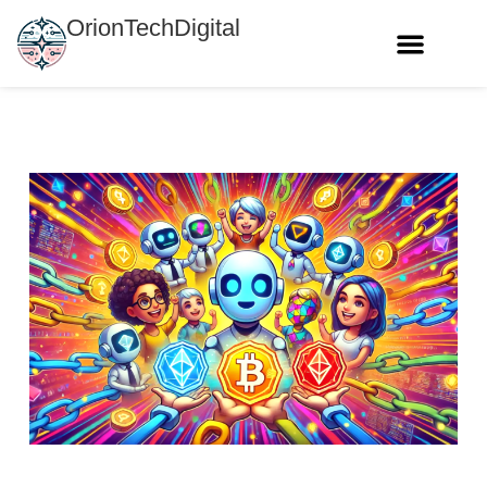
OrionTechDigital