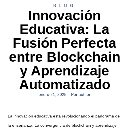
BLOG
Innovación
Educativa: La
Fusión Perfecta
entre Blockchain
y Aprendizaje
Automatizado
enero 21, 2025
Por
author
La
innovación educativa
está revolucionando el panorama de
la enseñanza. La convergencia de
blockchain
y
aprendizaje