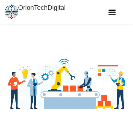
OrionTechDigital